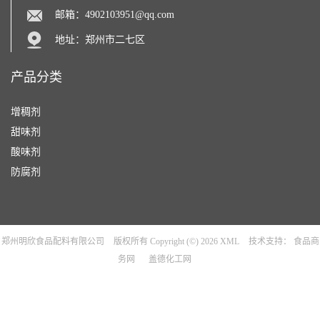
邮箱：
4902103951@qq.com
地址：郑州市二七区
产品分类
增稠剂
甜味剂
酸味剂
防腐剂
郑州明欣食品配料有限公司
版权所有 Copyright (©) 2026
XML
技术支持：
食品商
务网
盖德化工网