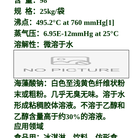
含 量：98
规 格：25kg/袋
沸点：495.2°C at 760 mmHg[1]
蒸气压：6.95E-12mmHg at 25°C
溶解性：微溶于水
海藻酸钠：
白色至浅黄色纤维状粉
末或粗粉。几乎无臭无味。溶于水
形成粘稠胶体溶液。不溶于乙醇和
乙醇含量高于约30%的溶液。
应用领域
食品用：冰淇淋、饮料、仿形食