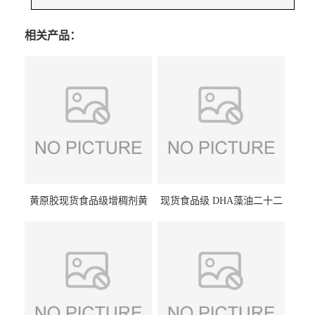
相关产品：
黄原胶现货食品级增稠剂黄
现货食品级 DHA藻油二十二
原胶悬浮稳定剂汉生胶阜丰/
碳六烯营养强化剂酸量大优
中轩黄原胶
惠DHA藻油