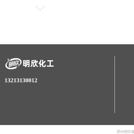
食品级甜味剂D-木糖现货
批发D-木糖量大优惠木糖
可开发票
食品级甜味剂安赛蜜现货
批发安赛蜜量大优惠安赛
蜜
食品级甜味剂纽甜现货批
13213130012
发纽甜量大从优纽甜
食品级甜味剂阿斯巴甜现
货批发阿斯巴甜量大优惠
郑州明欣