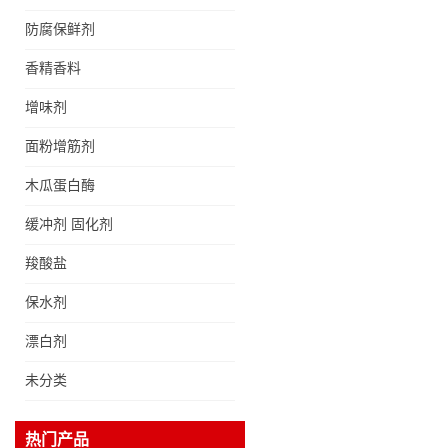
防腐保鲜剂
香精香料
增味剂
面粉增筋剂
木瓜蛋白酶
缓冲剂 固化剂
羧酸盐
保水剂
黄原胶现货食品级增稠剂
漂白剂
黄原胶悬浮稳定剂汉生胶
未分类
阜丰/中轩黄原胶
现货食品级 DHA藻油二
热门产品