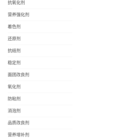
抗氧化剂
营养强化剂
着色剂
还原剂
抗结剂
稳定剂
面团改良剂
氧化剂
防粘剂
消泡剂
品质改良剂
营养增补剂