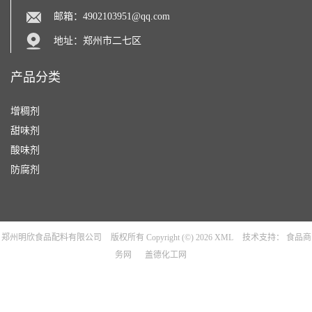
邮箱：
4902103951@qq.com
地址：郑州市二七区
产品分类
增稠剂
甜味剂
酸味剂
防腐剂
郑州明欣食品配料有限公司
版权所有 Copyright (©) 2026
XML
技术支持：
食品商
务网
盖德化工网