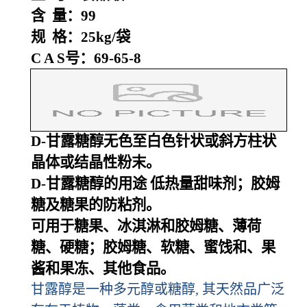
含 量：99
规 格：25kg/袋
C A S号：69-65-8
D-甘露糖醇无色至白色针状或斜方柱状
晶体或结晶性粉末。
D-甘露糖醇的用途 低热量甜味剂；胶姆
糖及糖果的防粘剂。
可用于糖果、冰淇淋和胶姆糖、薄荷
糖、硬糖；胶姆糖、软糖、蜜饯和、果
酱和果冻、其他食品。
甘露醇是一种多元醇或糖醇, 其天然品广泛