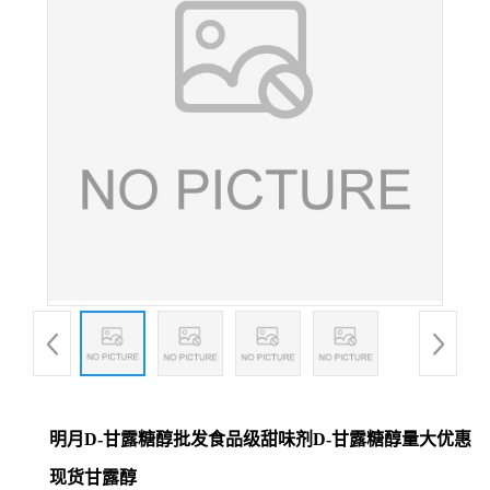
明月D-甘露糖醇批发食品级甜味剂D-甘露糖醇量大优惠
现货甘露醇