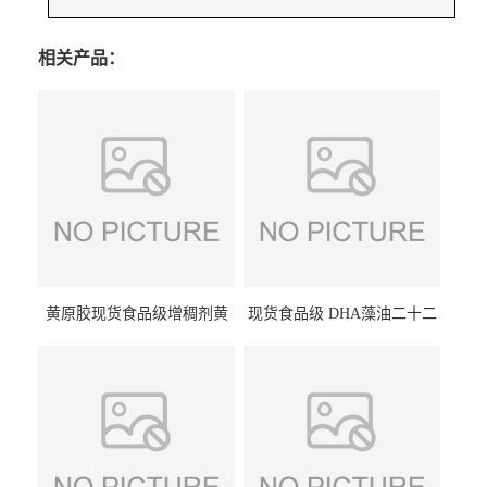
相关产品：
黄原胶现货食品级增稠剂黄
现货食品级 DHA藻油二十二
原胶悬浮稳定剂汉生胶阜丰/
碳六烯营养强化剂酸量大优
中轩黄原胶
惠DHA藻油