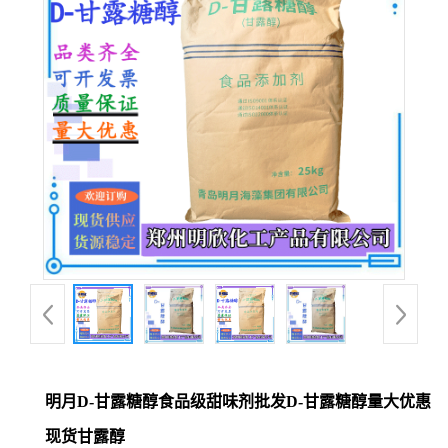
明月D-甘露糖醇食品级甜味剂批发D-甘露糖醇量大优惠
现货甘露醇