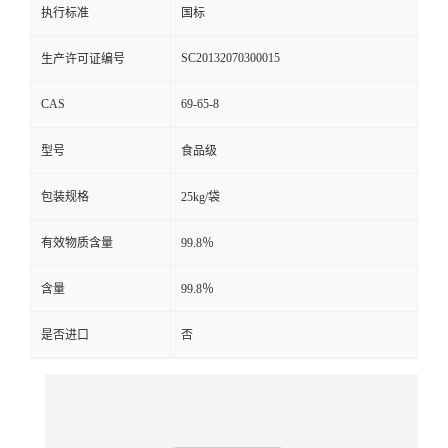
执行标准
国标
SC20132070300015
生产许可证编号
CAS
69-65-8
型号
食品级
包装规格
25kg/袋
有效物质含量
99.8％
含量
99.8％
是否进口
否