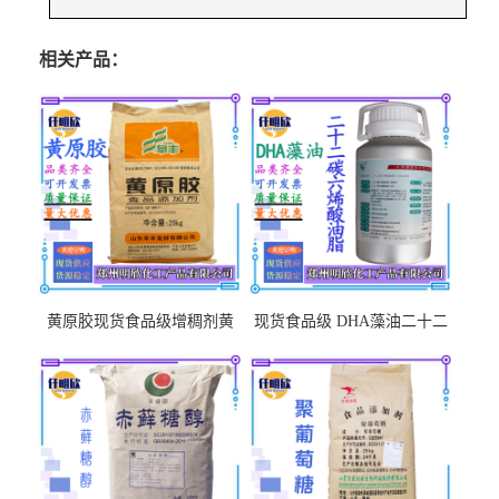
相关产品：
黄原胶现货食品级增稠剂黄
现货食品级 DHA藻油二十二
原胶悬浮稳定剂汉生胶阜丰/
碳六烯营养强化剂酸量大优
中轩黄原胶
惠DHA藻油