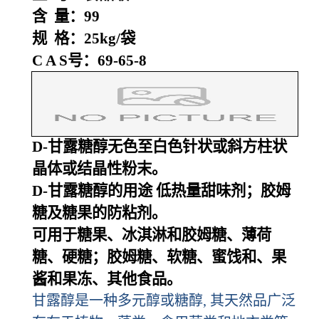
含 量：99
规 格：25kg/袋
C A S号：69-65-8
D-甘露糖醇无色至白色针状或斜方柱状
晶体或结晶性粉末。
D-甘露糖醇的用途 低热量甜味剂；胶姆
糖及糖果的防粘剂。
可用于糖果、冰淇淋和胶姆糖、薄荷
糖、硬糖；胶姆糖、软糖、蜜饯和、果
酱和果冻、其他食品。
甘露醇是一种多元醇或糖醇, 其天然品广泛