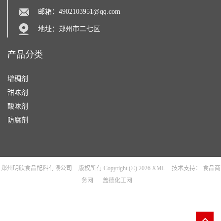
邮箱：
4902103951@qq.com
地址：郑州市二七区
产品分类
增稠剂
甜味剂
酸味剂
防腐剂
郑州明欣食品配料有限公司
版权所有 Copyright (©) 2026
XML
技术支持：
食品商
务网
盖德化工网