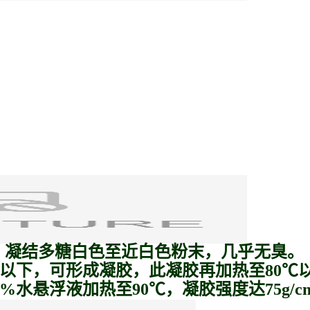
。凝结多糖白色至近白色粉末，几乎无臭。
40℃以下，可形成凝胶，此凝胶再加热至80
%水悬浮液加热至90℃，凝胶强度达75g/c