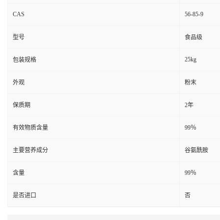
CAS
56-85-9
型号
食品级
25kg
包装规格
外观
粉末
保质期
2年
有效物质含量
99％
主要营养成分
谷氨酰胺
含量
99％
是否进口
否