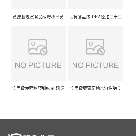
黄原胶现货食品级增稠剂黄
现货食品级 DHA藻油二十二
原胶悬浮稳定剂汉生胶阜丰/
碳六烯营养强化剂酸量大优
中轩黄原胶
惠DHA藻油
食品级赤藓糖醇甜味剂 现货
食品级聚葡萄糖水溶性膳食
批发赤藓糖醇量大优惠赤藓
纤维聚葡萄糖甜味剂营养强
糖醇
化剂