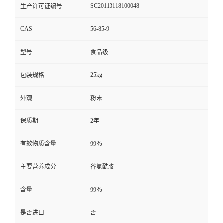
SC20113118100048
生产许可证编号
CAS
56-85-9
型号
食品级
25kg
包装规格
外观
粉末
保质期
2年
有效物质含量
99％
主要营养成分
谷氨酰胺
含量
99％
是否进口
否