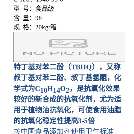
型 号：食品级
含 量：98
规 格：20kg/箱
特丁基对苯二酚（TBHQ），又称
叔丁基对苯二酚、叔丁基氢醌，化
学式为C
H
O
，是抗氧化效果
10
14
2
较好的新合成的抗氧化剂，尤为适
用于植物油抗氧化，可使食用油脂
的抗氧化稳定性提高3-5倍
按中国食品添加剂使用卫生标准