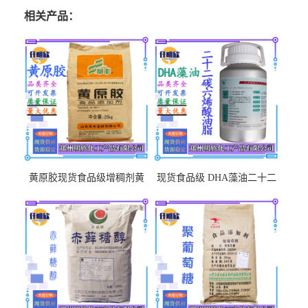
相关产品：
黄原胶现货食品级增稠剂黄
现货食品级 DHA藻油二十二
原胶悬浮稳定剂汉生胶阜丰/
碳六烯营养强化剂酸量大优
中轩黄原胶
惠DHA藻油