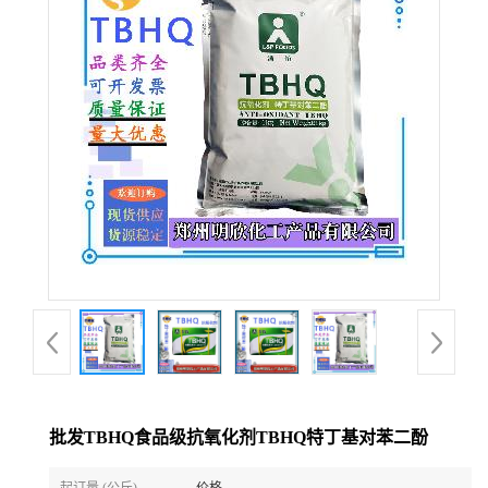
批发TBHQ食品级抗氧化剂TBHQ特丁基对苯二酚