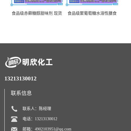
食品级赤藓糖醇甜味剂 现货
食品级聚葡萄糖水溶性膳食
批发赤藓糖醇量大优惠赤藓
纤维聚葡萄糖甜味剂营养强
糖醇
化剂
13213130012
联系信息
联系人：陈经理
电话：13213130012
邮箱：
4902103951@qq.com