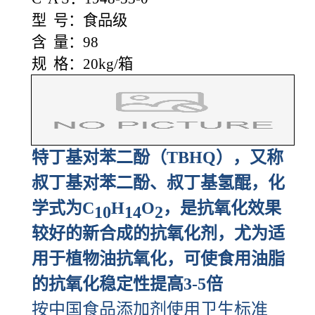
型 号：食品级
含 量：98
规 格：20kg/箱
特丁基对苯二酚（TBHQ），又称
叔丁基对苯二酚、叔丁基氢醌，化
学式为C
H
O
，是抗氧化效果
10
14
2
较好的新合成的抗氧化剂，尤为适
用于植物油抗氧化，可使食用油脂
的抗氧化稳定性提高3-5倍
按中国食品添加剂使用卫生标准