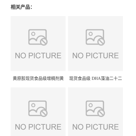
相关产品：
黄原胶现货食品级增稠剂黄
现货食品级 DHA藻油二十二
原胶悬浮稳定剂汉生胶阜丰/
碳六烯营养强化剂酸量大优
中轩黄原胶
惠DHA藻油