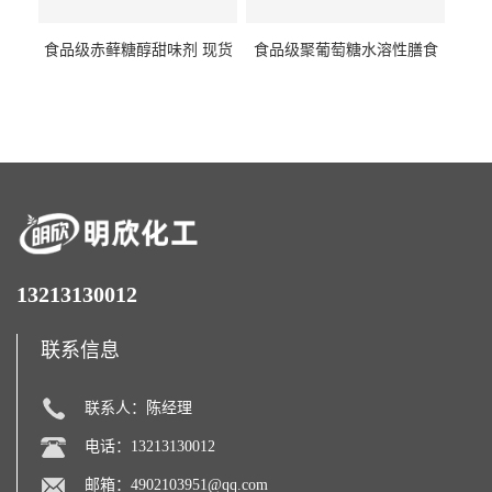
食品级赤藓糖醇甜味剂 现货
食品级聚葡萄糖水溶性膳食
批发赤藓糖醇量大优惠赤藓
纤维聚葡萄糖甜味剂营养强
糖醇
化剂
13213130012
联系信息
联系人：陈经理
电话：13213130012
邮箱：
4902103951@qq.com