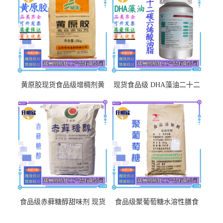
黄原胶现货食品级增稠剂黄
现货食品级 DHA藻油二十二
原胶悬浮稳定剂汉生胶阜丰/
碳六烯营养强化剂酸量大优
中轩黄原胶
惠DHA藻油
食品级赤藓糖醇甜味剂 现货
食品级聚葡萄糖水溶性膳食
批发赤藓糖醇量大优惠赤藓
纤维聚葡萄糖甜味剂营养强