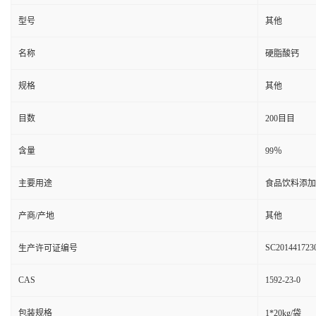
型号
其他
名称
硬脂酸钙
规格
其他
目数
200目目
含量
99％
主要用途
食品饮料添加
产商/产地
其他
SC201441723
生产许可证编号
CAS
1592-23-0
包装规格
1*20kg/袋