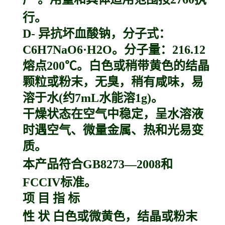
行。
D- 异抗坏血酸钠，分子式：
C6H7NaO6·H2O。分子量：216.12
熔点200℃。白色或稍带黄色的结晶
颗粒或粉末，无臭，稍有咸味，易
溶于水(约7mL水能溶1g)。
干燥状态在空气中稳定，呈水溶液
时遇空气、微量金属、热和光易变
质。
本产品符合GB8273—2008和
FCCIV标准。
项 目 指 标
性 状 白色或微黄色，结晶或粉末