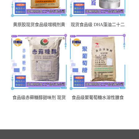
黄原胶现货食品级增稠剂黄
现货食品级 DHA藻油二十二
原胶悬浮稳定剂汉生胶阜丰/
碳六烯营养强化剂酸量大优
中轩黄原胶
惠DHA藻油
食品级赤藓糖醇甜味剂 现货
食品级聚葡萄糖水溶性膳食
批发赤藓糖醇量大优惠赤藓
纤维聚葡萄糖甜味剂营养强
糖醇
化剂