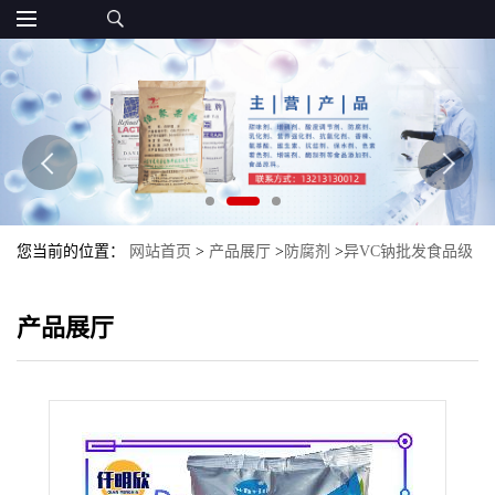
您当前的位置：
网站首页
>
产品展厅
>
防腐剂
>
异VC钠批发食品级
防腐剂异VC钠D-异抗坏血酸钠现货
产品展厅