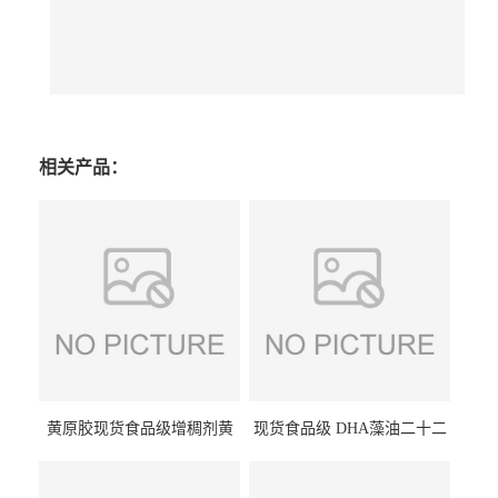
相关产品：
黄原胶现货食品级增稠剂黄
现货食品级 DHA藻油二十二
原胶悬浮稳定剂汉生胶阜丰/
碳六烯营养强化剂酸量大优
中轩黄原胶
惠DHA藻油