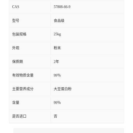
CAS
57808-66-9
型号
食品级
25kg
包装规格
外观
粉末
保质期
2年
有效物质含量
99％
主要营养成分
大豆蛋白粉
含量
99％
是否进口
否