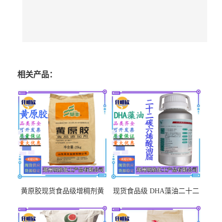
相关产品：
黄原胶现货食品级增稠剂黄
现货食品级 DHA藻油二十二
原胶悬浮稳定剂汉生胶阜丰/
碳六烯营养强化剂酸量大优
中轩黄原胶
惠DHA藻油