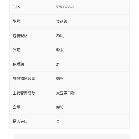
CAS
57808-66-9
型号
食品级
25kg
包装规格
外观
粉末
保质期
2年
有效物质含量
99％
主要营养成分
大豆蛋白粉
含量
99％
是否进口
否