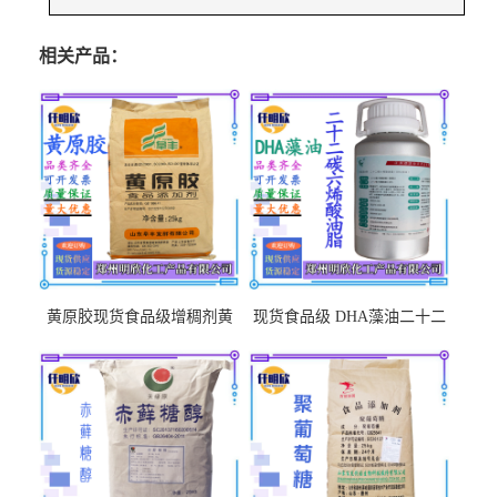
相关产品：
黄原胶现货食品级增稠剂黄
现货食品级 DHA藻油二十二
原胶悬浮稳定剂汉生胶阜丰/
碳六烯营养强化剂酸量大优
中轩黄原胶
惠DHA藻油