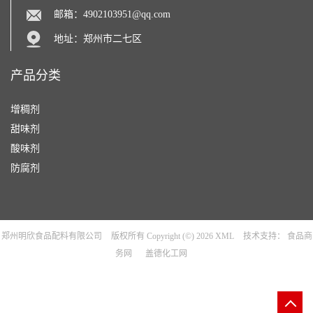
邮箱：
4902103951@qq.com
地址：郑州市二七区
产品分类
增稠剂
甜味剂
酸味剂
防腐剂
郑州明欣食品配料有限公司
版权所有 Copyright (©) 2026
XML
技术支持：
食品商
务网
盖德化工网