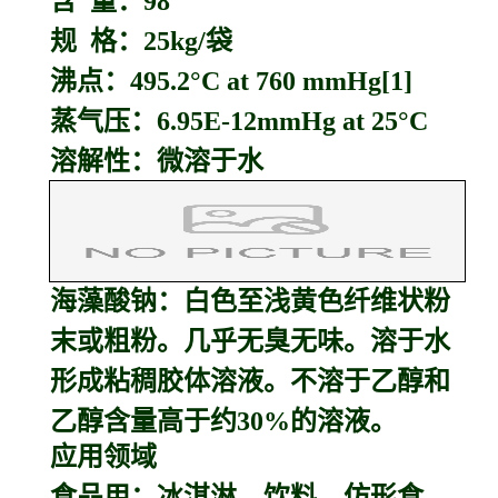
含 量：98
规 格：25kg/袋
沸点：495.2°C at 760 mmHg[1]
蒸气压：6.95E-12mmHg at 25°C
溶解性：微溶于水
海藻酸钠：
白色至浅黄色纤维状粉
末或粗粉。几乎无臭无味。溶于水
形成粘稠胶体溶液。不溶于乙醇和
乙醇含量高于约30%的溶液。
应用领域
食品用：冰淇淋、饮料、仿形食