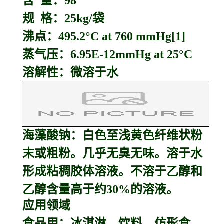
含 量：98
规 格：25kg/袋
沸点：495.2°C at 760 mmHg[1]
蒸气压：6.95E-12mmHg at 25°C
溶解性：微溶于水
海藻酸钠：
白色至浅黄色纤维状粉
末或粗粉。几乎无臭无味。溶于水
形成粘稠胶体溶液。不溶于乙醇和
乙醇含量高于约30%的溶液。
应用领域
食品用：冰淇淋、饮料、仿形食