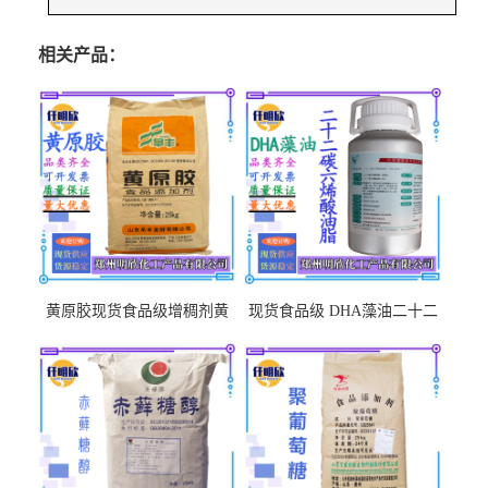
相关产品：
黄原胶现货食品级增稠剂黄
现货食品级 DHA藻油二十二
原胶悬浮稳定剂汉生胶阜丰/
碳六烯营养强化剂酸量大优
中轩黄原胶
惠DHA藻油