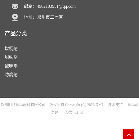
邮箱：
4902103951@qq.com
地址：郑州市二七区
产品分类
增稠剂
甜味剂
酸味剂
防腐剂
郑州明欣食品配料有限公司
版权所有 Copyright (©) 2026
XML
技术支持：
食品商
务网
盖德化工网