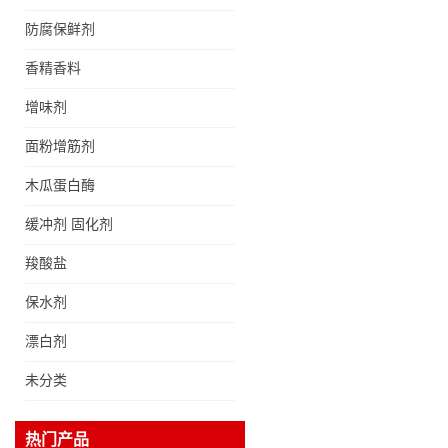
防腐保鲜剂
香精香料
增味剂
黄原胶现货食品级增稠剂
黄原胶悬浮稳定剂汉生胶
面粉增筋剂
阜丰/中轩黄原胶
木瓜蛋白酶
现货食品级 DHA藻油二
缓冲剂 固化剂
十二碳六烯营养强化剂酸
羧酸盐
量大优惠DHA藻油
保水剂
食品级赤藓糖醇甜味剂 现
漂白剂
货批发赤藓糖醇量大优惠
赤藓糖醇
未分类
食品级聚葡萄糖水溶性膳
热门产品
食纤维聚葡萄糖甜味剂营