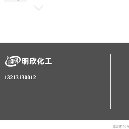
食品级甜味剂纽甜现货批
发纽甜量大从优纽甜
食品级甜味剂阿斯巴甜现
货批发阿斯巴甜量大优惠
13213130012
郑州明欣