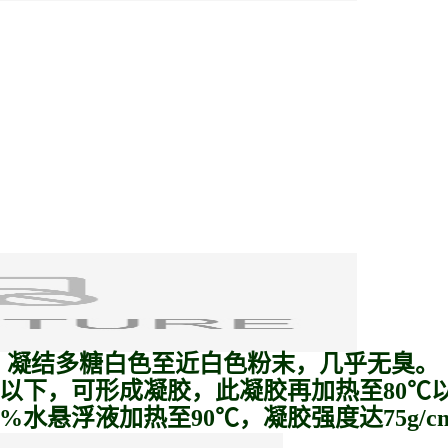
。凝结多糖白色至近白色粉末，几乎无臭。
40℃以下，可形成凝胶，此凝胶再加热至80
%水悬浮液加热至90℃，凝胶强度达75g/c