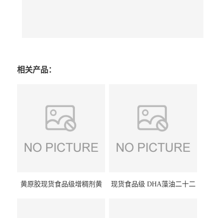
相关产品：
黄原胶现货食品级增稠剂黄
现货食品级 DHA藻油二十二
原胶悬浮稳定剂汉生胶阜丰/
碳六烯营养强化剂酸量大优
中轩黄原胶
惠DHA藻油