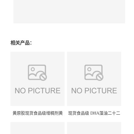
相关产品：
黄原胶现货食品级增稠剂黄
现货食品级 DHA藻油二十二
原胶悬浮稳定剂汉生胶阜丰/
碳六烯营养强化剂酸量大优
中轩黄原胶
惠DHA藻油