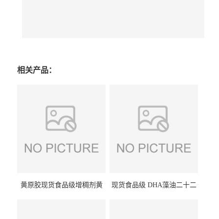
相关产品：
黄原胶现货食品级增稠剂黄
现货食品级 DHA藻油二十二
原胶悬浮稳定剂汉生胶阜丰/
碳六烯营养强化剂酸量大优
中轩黄原胶
惠DHA藻油