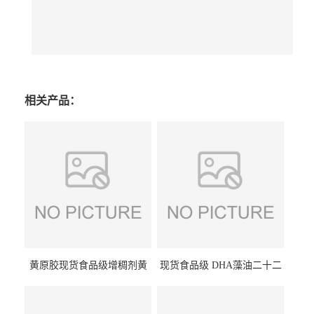
相关产品：
黄原胶现货食品级增稠剂黄
现货食品级 DHA藻油二十二
原胶悬浮稳定剂汉生胶阜丰/
碳六烯营养强化剂酸量大优
中轩黄原胶
惠DHA藻油