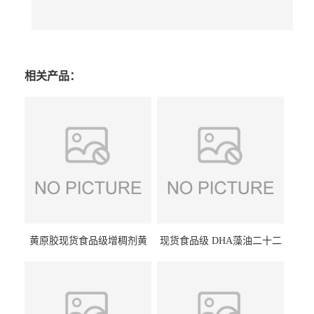
相关产品：
黄原胶现货食品级增稠剂黄
现货食品级 DHA藻油二十二
原胶悬浮稳定剂汉生胶阜丰/
碳六烯营养强化剂酸量大优
中轩黄原胶
惠DHA藻油