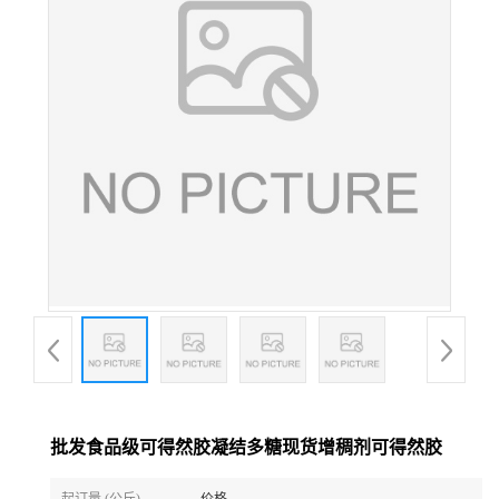
批发食品级可得然胶凝结多糖现货增稠剂可得然胶