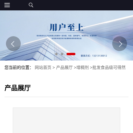
您当前的位置：
网站首页
>
产品展厅
>
增稠剂
>
批发食品级可得然
胶凝结多糖现货增稠剂可得然胶
产品展厅