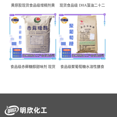
黄原胶现货食品级增稠剂黄
现货食品级 DHA藻油二十二
原胶悬浮稳定剂汉生胶阜丰/
碳六烯营养强化剂酸量大优
中轩黄原胶
惠DHA藻油
食品级赤藓糖醇甜味剂 现货
食品级聚葡萄糖水溶性膳食
批发赤藓糖醇量大优惠赤藓
纤维聚葡萄糖甜味剂营养强
糖醇
化剂