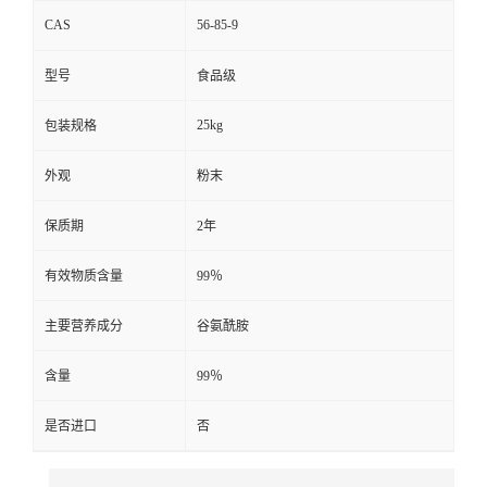
CAS
56-85-9
型号
食品级
25kg
包装规格
外观
粉末
保质期
2年
有效物质含量
99％
主要营养成分
谷氨酰胺
含量
99％
是否进口
否