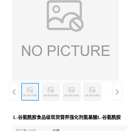
L-谷氨酰胺食品级现货营养强化剂氨基酸L-谷氨酰胺