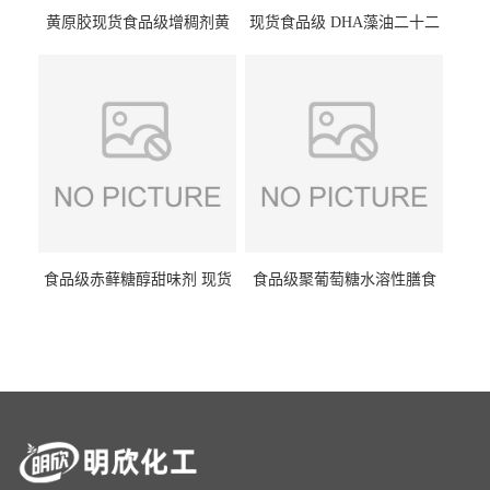
黄原胶现货食品级增稠剂黄
现货食品级 DHA藻油二十二
原胶悬浮稳定剂汉生胶阜丰/
碳六烯营养强化剂酸量大优
中轩黄原胶
惠DHA藻油
食品级赤藓糖醇甜味剂 现货
食品级聚葡萄糖水溶性膳食
批发赤藓糖醇量大优惠赤藓
纤维聚葡萄糖甜味剂营养强
糖醇
化剂