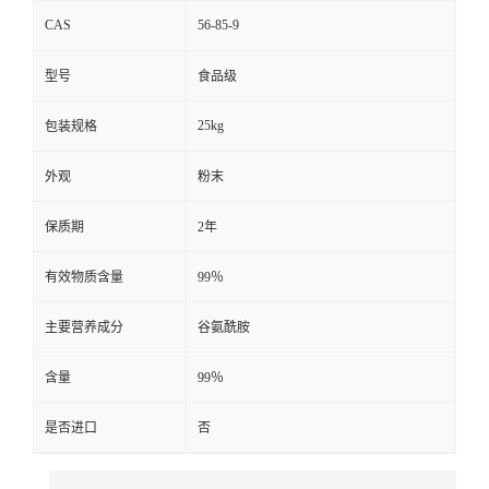
CAS
56-85-9
型号
食品级
25kg
包装规格
外观
粉末
保质期
2年
有效物质含量
99％
主要营养成分
谷氨酰胺
含量
99％
是否进口
否