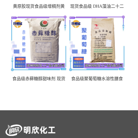
黄原胶现货食品级增稠剂黄
现货食品级 DHA藻油二十二
原胶悬浮稳定剂汉生胶阜丰/
碳六烯营养强化剂酸量大优
中轩黄原胶
惠DHA藻油
食品级赤藓糖醇甜味剂 现货
食品级聚葡萄糖水溶性膳食
批发赤藓糖醇量大优惠赤藓
纤维聚葡萄糖甜味剂营养强
糖醇
化剂