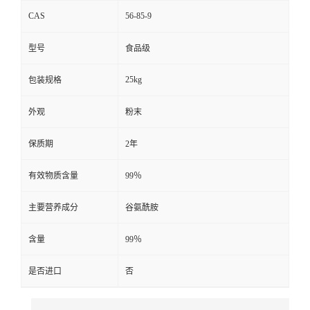
CAS
56-85-9
型号
食品级
25kg
包装规格
外观
粉末
保质期
2年
有效物质含量
99％
主要营养成分
谷氨酰胺
含量
99％
是否进口
否