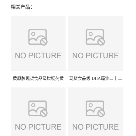
相关产品：
黄原胶现货食品级增稠剂黄
现货食品级 DHA藻油二十二
原胶悬浮稳定剂汉生胶阜丰/
碳六烯营养强化剂酸量大优
中轩黄原胶
惠DHA藻油