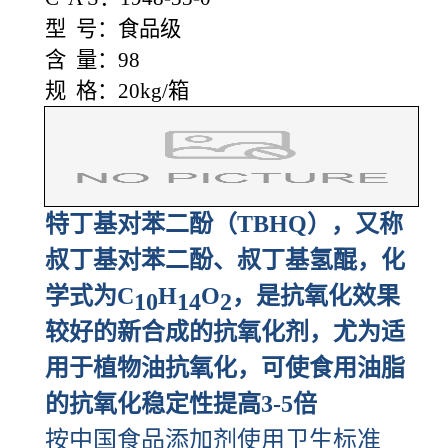
型 号：食品级
含 量：98
规 格：20kg/箱
特丁基对苯二酚（TBHQ），又称
叔丁基对苯二酚、叔丁基氢醌，化
学式为C
H
O
，是抗氧化效果
10
14
2
较好的新合成的抗氧化剂，尤为适
用于植物油抗氧化，可使食用油脂
的抗氧化稳定性提高3-5倍
按中国食品添加剂使用卫生标准