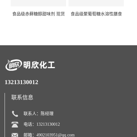
食品级赤藓糖醇甜味剂 现货
食品级聚葡萄糖水溶性膳食
批发赤藓糖醇量大优惠赤藓
纤维聚葡萄糖甜味剂营养强
糖醇
化剂
13213130012
联系信息
联系人：陈经理
电话：13213130012
邮箱：
4902103951@qq.com