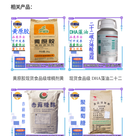
相关产品：
黄原胶现货食品级增稠剂黄
现货食品级 DHA藻油二十二
原胶悬浮稳定剂汉生胶阜丰/
碳六烯营养强化剂酸量大优
中轩黄原胶
惠DHA藻油