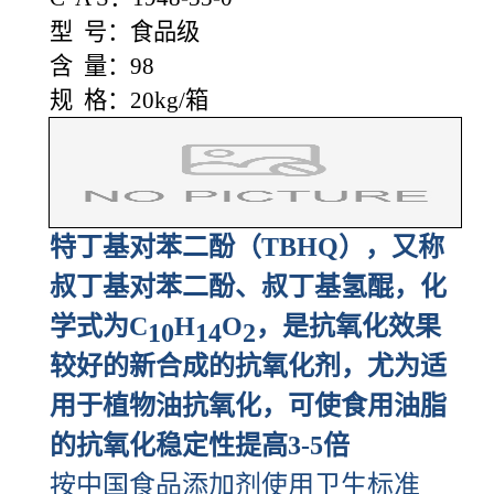
型 号：食品级
含 量：98
规 格：20kg/箱
特丁基对苯二酚（TBHQ），又称
叔丁基对苯二酚、叔丁基氢醌，化
学式为C
H
O
，是抗氧化效果
10
14
2
较好的新合成的抗氧化剂，尤为适
用于植物油抗氧化，可使食用油脂
的抗氧化稳定性提高3-5倍
按中国食品添加剂使用卫生标准