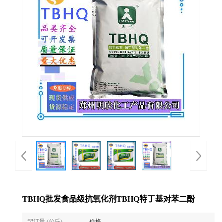
TBHQ批发食品级抗氧化剂TBHQ特丁基对苯二酚