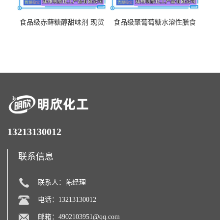
食品级赤藓糖醇甜味剂 现货
食品级聚葡萄糖水溶性膳食
批发赤藓糖醇量大优惠赤藓
纤维聚葡萄糖甜味剂营养强
糖醇
化剂
13213130012
联系信息
联系人：陈经理
电话：13213130012
邮箱：
4902103951@qq.com