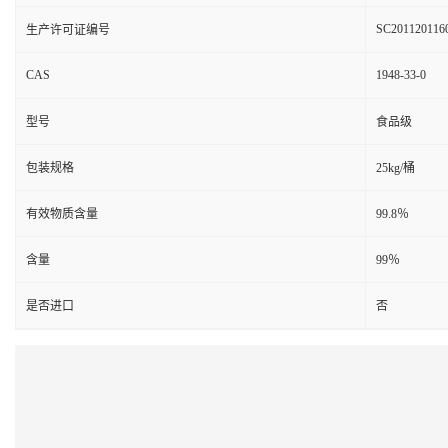
SC201120116
生产许可证编号
CAS
1948-33-0
型号
食品级
包装规格
25kg/桶
有效物质含量
99.8％
含量
99％
是否进口
否