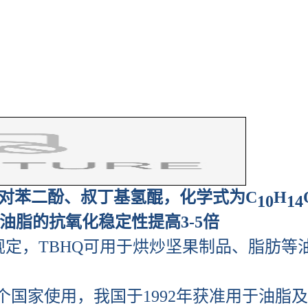
基对苯二酚、叔丁基氢醌，化学式为C
H
10
14
脂的抗氧化稳定性提高3-5倍
0规定，TBHQ可用于烘炒坚果制品、脂肪
多个国家使用，我国于1992年获准用于油