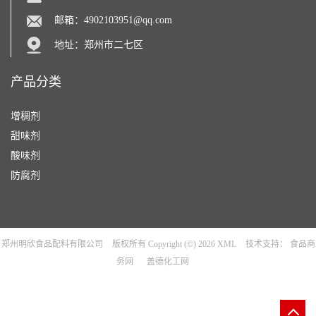
邮箱：
4902103951@qq.com
地址：郑州市二七区
产品分类
增稠剂
甜味剂
酸味剂
防腐剂
郑州明欣食品配料有限公司
版权所有 Copyright (©) 2026
XML
技术支持：
食品商
务网
盖德化工网