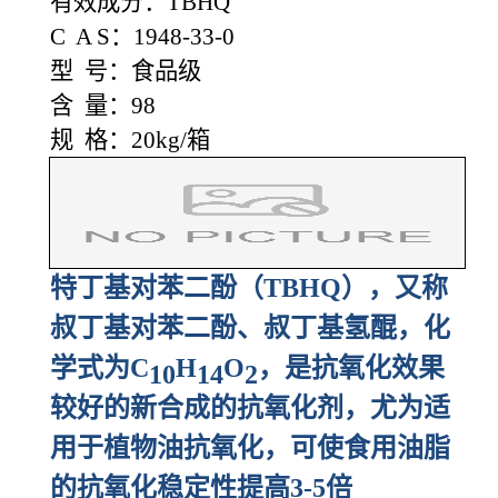
有效成分：TBHQ
C A S：1948-33-0
型 号：食品级
含 量：98
规 格：20kg/箱
特丁基对苯二酚（TBHQ），又称
叔丁基对苯二酚、叔丁基氢醌，化
学式为C
H
O
，是抗氧化效果
10
14
2
较好的新合成的抗氧化剂，尤为适
用于植物油抗氧化，可使食用油脂
的抗氧化稳定性提高3-5倍