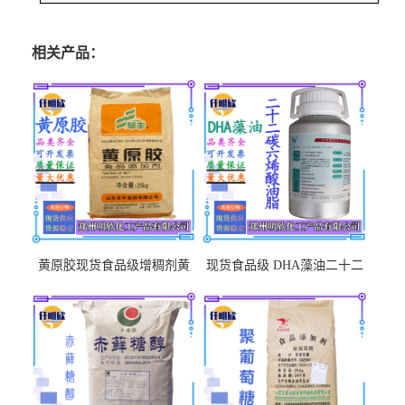
相关产品：
黄原胶现货食品级增稠剂黄
现货食品级 DHA藻油二十二
原胶悬浮稳定剂汉生胶阜丰/
碳六烯营养强化剂酸量大优
中轩黄原胶
惠DHA藻油