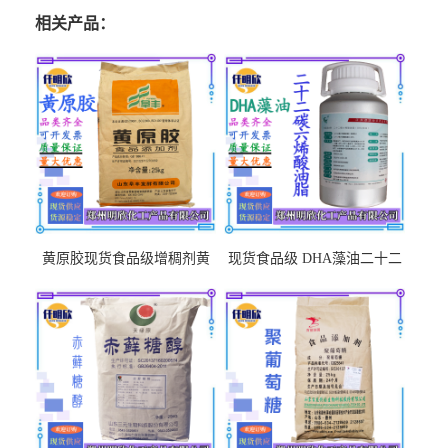
相关产品：
黄原胶现货食品级增稠剂黄
现货食品级 DHA藻油二十二
原胶悬浮稳定剂汉生胶阜丰/
碳六烯营养强化剂酸量大优
中轩黄原胶
惠DHA藻油