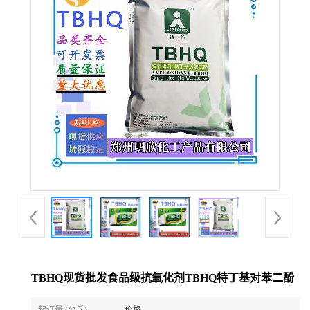
TBHQ现货批发食品级抗氧化剂TBHQ特丁基对苯二酚