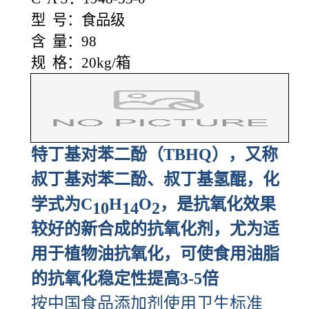
型 号：食品级
含 量：98
规 格：20kg/箱
特丁基对苯二酚（TBHQ），又称
叔丁基对苯二酚、叔丁基氢醌，化
学式为C
H
O
，是抗氧化效果
10
14
2
较好的新合成的抗氧化剂，尤为适
用于植物油抗氧化，可使食用油脂
的抗氧化稳定性提高3-5倍
按中国食品添加剂使用卫生标准