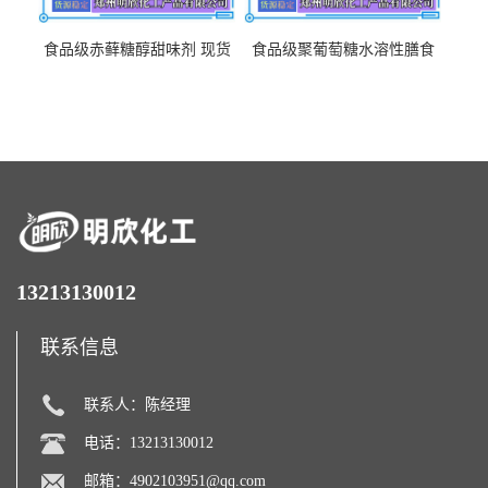
食品级赤藓糖醇甜味剂 现货
食品级聚葡萄糖水溶性膳食
批发赤藓糖醇量大优惠赤藓
纤维聚葡萄糖甜味剂营养强
糖醇
化剂
13213130012
联系信息
联系人：陈经理
电话：13213130012
邮箱：
4902103951@qq.com