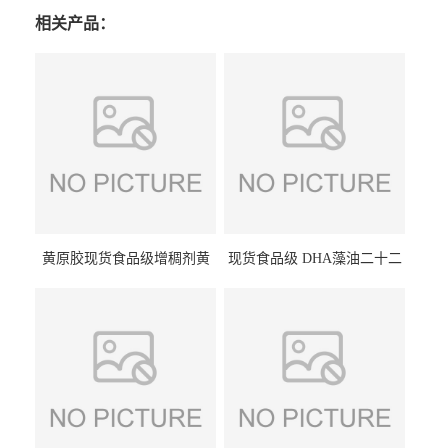
相关产品：
黄原胶现货食品级增稠剂黄
现货食品级 DHA藻油二十二
原胶悬浮稳定剂汉生胶阜丰/
碳六烯营养强化剂酸量大优
中轩黄原胶
惠DHA藻油