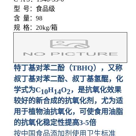
型 号：食品级
含 量：98
规 格：20kg/箱
特丁基对苯二酚（TBHQ），又称
叔丁基对苯二酚、叔丁基氢醌，化
学式为C
H
O
，是抗氧化效果
10
14
2
较好的新合成的抗氧化剂，尤为适
用于植物油抗氧化，可使食用油脂
的抗氧化稳定性提高3-5倍
按中国食品添加剂使用卫生标准