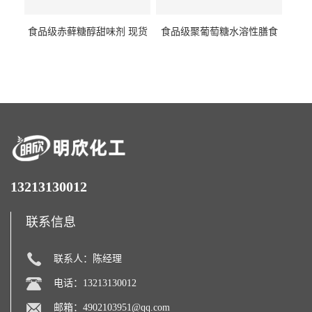
食品级赤藓糖醇甜味剂 现货
食品级聚葡萄糖水溶性膳食
批发赤藓糖醇量大优惠赤藓
纤维聚葡萄糖甜味剂营养强
糖醇
化剂
13213130012
联系信息
联系人：陈经理
电话：13213130012
邮箱：
4902103951@qq.com