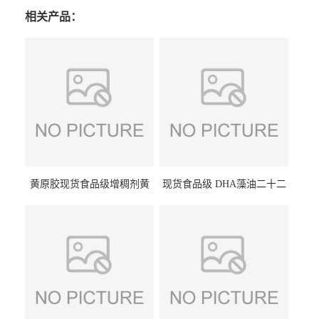
相关产品：
黄原胶现货食品级增稠剂黄
现货食品级 DHA藻油二十二
原胶悬浮稳定剂汉生胶阜丰/
碳六烯营养强化剂酸量大优
中轩黄原胶
惠DHA藻油