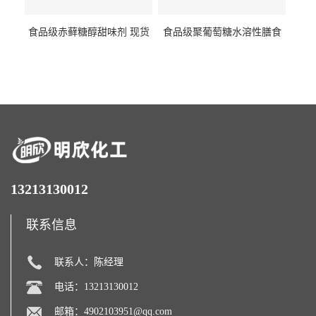
食品级赤藓糖醇甜味剂 现货
食品级聚葡萄糖水溶性膳食
批发赤藓糖醇量大优惠赤藓
纤维聚葡萄糖甜味剂营养强
糖醇
化剂
13213130012
联系信息
联系人：陈经理
电话：13213130012
邮箱：
4902103951@qq.com