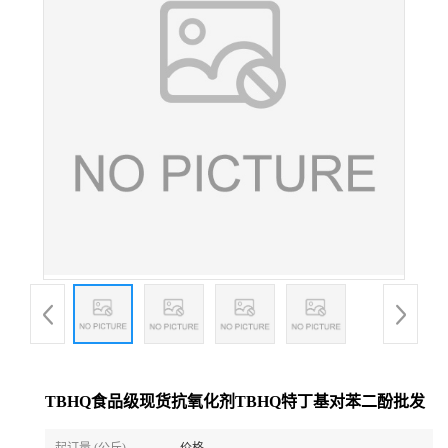
TBHQ食品级现货抗氧化剂TBHQ特丁基对苯二酚批发