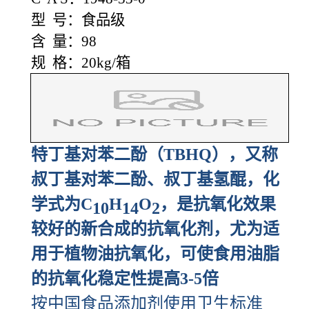
型 号：食品级
含 量：98
规 格：20kg/箱
特丁基对苯二酚（TBHQ），又称
叔丁基对苯二酚、叔丁基氢醌，化
学式为C
H
O
，是抗氧化效果
10
14
2
较好的新合成的抗氧化剂，尤为适
用于植物油抗氧化，可使食用油脂
的抗氧化稳定性提高3-5倍
按中国食品添加剂使用卫生标准