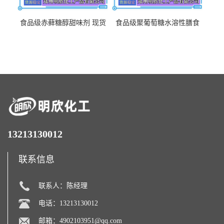
食品级赤藓糖醇甜味剂 现货
食品级聚葡萄糖水溶性膳食
批发赤藓糖醇量大优惠赤藓
纤维聚葡萄糖甜味剂营养强
糖醇
化剂
13213130012
联系信息
联系人：陈经理
电话：13213130012
邮箱：
4902103951@qq.com