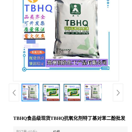
TBHQ食品级现货TBHQ抗氧化剂特丁基对苯二酚批发