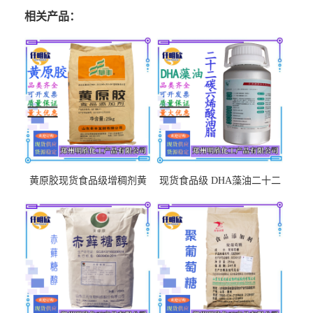
相关产品：
黄原胶现货食品级增稠剂黄
现货食品级 DHA藻油二十二
原胶悬浮稳定剂汉生胶阜丰/
碳六烯营养强化剂酸量大优
中轩黄原胶
惠DHA藻油