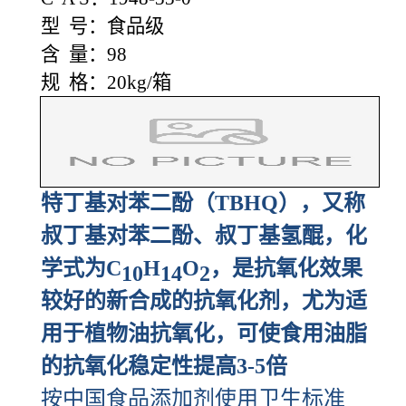
型 号：食品级
含 量：98
规 格：20kg/箱
特丁基对苯二酚（TBHQ），又称
叔丁基对苯二酚、叔丁基氢醌，化
学式为C
H
O
，是抗氧化效果
10
14
2
较好的新合成的抗氧化剂，尤为适
用于植物油抗氧化，可使食用油脂
的抗氧化稳定性提高3-5倍
按中国食品添加剂使用卫生标准