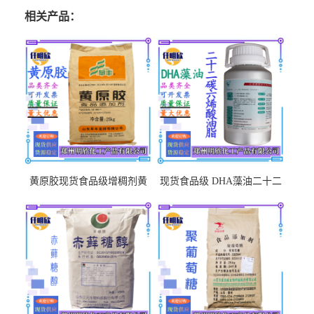
相关产品：
黄原胶现货食品级增稠剂黄
现货食品级 DHA藻油二十二
原胶悬浮稳定剂汉生胶阜丰/
碳六烯营养强化剂酸量大优
中轩黄原胶
惠DHA藻油