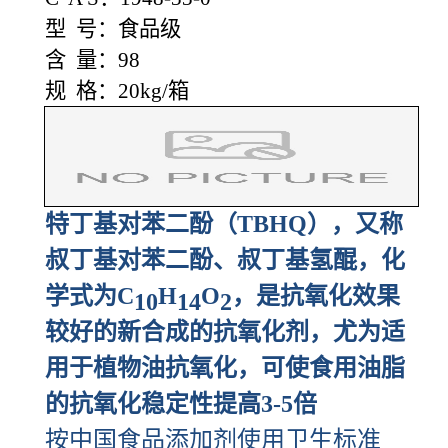
型 号：食品级
含 量：98
规 格：20kg/箱
特丁基对苯二酚（TBHQ），又称
叔丁基对苯二酚、叔丁基氢醌，化
学式为C
H
O
，是抗氧化效果
10
14
2
较好的新合成的抗氧化剂，尤为适
用于植物油抗氧化，可使食用油脂
的抗氧化稳定性提高3-5倍
按中国食品添加剂使用卫生标准