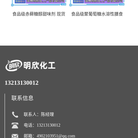
食品级赤藓糖醇甜味剂 现货
食品级聚葡萄糖水溶性膳食
批发赤藓糖醇量大优惠赤藓
纤维聚葡萄糖甜味剂营养强
糖醇
化剂
13213130012
联系信息
联系人：陈经理
电话：13213130012
邮箱：
4902103951@qq.com