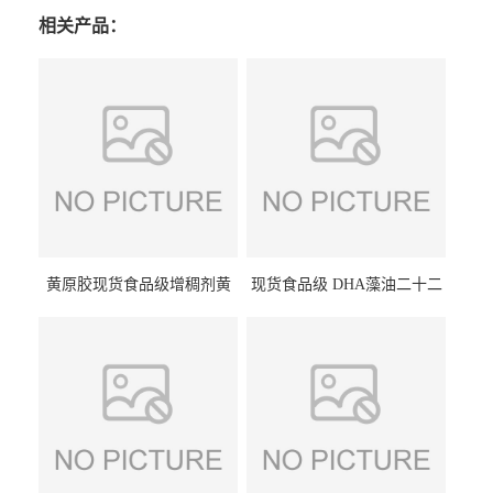
相关产品：
黄原胶现货食品级增稠剂黄
现货食品级 DHA藻油二十二
原胶悬浮稳定剂汉生胶阜丰/
碳六烯营养强化剂酸量大优
中轩黄原胶
惠DHA藻油