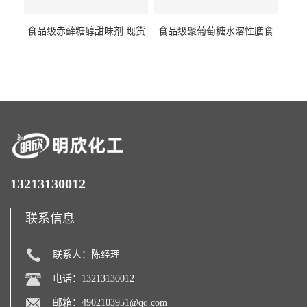
食品级赤藓糖醇甜味剂 现货
食品级聚葡萄糖水溶性膳食
批发赤藓糖醇量大优惠赤藓
纤维聚葡萄糖甜味剂营养强
糖醇
化剂
13213130012
联系信息
联系人：陈经理
电话：13213130012
邮箱：
4902103951@qq.com