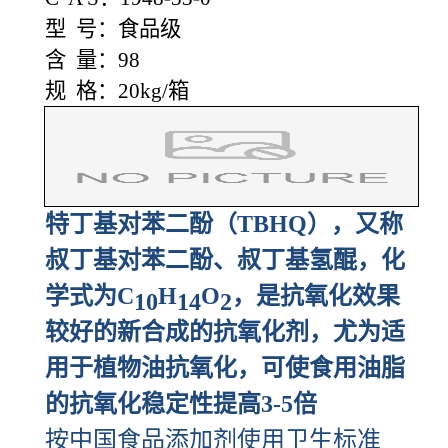
型 号：食品级
含 量：98
规 格：20kg/箱
特丁基对苯二酚（TBHQ），又称
叔丁基对苯二酚、叔丁基氢醌，化
学式为C
H
O
，是抗氧化效果
10
14
2
较好的新合成的抗氧化剂，尤为适
用于植物油抗氧化，可使食用油脂
的抗氧化稳定性提高3-5倍
按中国食品添加剂使用卫生标准