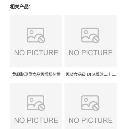
相关产品：
黄原胶现货食品级增稠剂黄
现货食品级 DHA藻油二十二
原胶悬浮稳定剂汉生胶阜丰/
碳六烯营养强化剂酸量大优
中轩黄原胶
惠DHA藻油