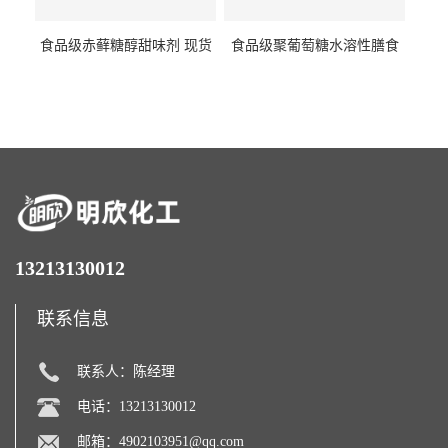
食品级赤藓糖醇甜味剂 现货
食品级聚葡萄糖水溶性膳食
批发赤藓糖醇量大优惠赤藓
纤维聚葡萄糖甜味剂营养强
糖醇
化剂
13213130012
联系信息
联系人：陈经理
电话：13213130012
邮箱：
4902103951@qq.com