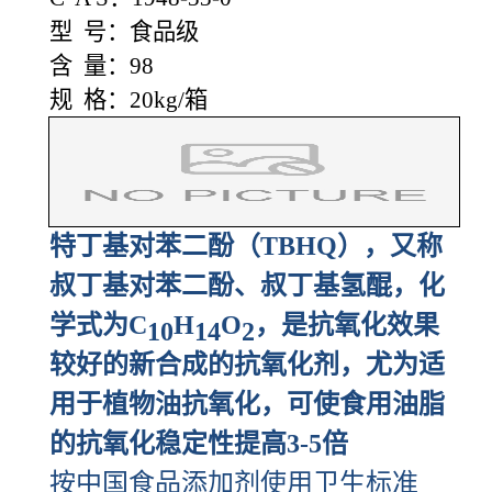
型 号：食品级
含 量：98
规 格：20kg/箱
特丁基对苯二酚（TBHQ），又称
叔丁基对苯二酚、叔丁基氢醌，化
学式为C
H
O
，是抗氧化效果
10
14
2
较好的新合成的抗氧化剂，尤为适
用于植物油抗氧化，可使食用油脂
的抗氧化稳定性提高3-5倍
按中国食品添加剂使用卫生标准