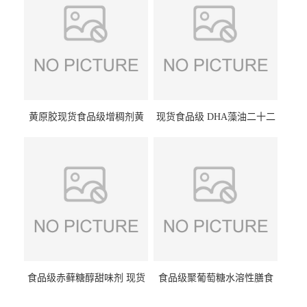
黄原胶现货食品级增稠剂黄
现货食品级 DHA藻油二十二
原胶悬浮稳定剂汉生胶阜丰/
碳六烯营养强化剂酸量大优
中轩黄原胶
惠DHA藻油
食品级赤藓糖醇甜味剂 现货
食品级聚葡萄糖水溶性膳食
批发赤藓糖醇量大优惠赤藓
纤维聚葡萄糖甜味剂营养强