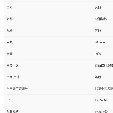
型号
其他
名称
硬脂酸钙
规格
其他
目数
200目目
含量
99％
主要用途
食品饮料添加
产商/产地
其他
SC201441723
生产许可证编号
CAS
1592-23-0
包装规格
1*20kg/袋