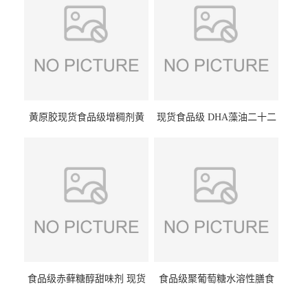
黄原胶现货食品级增稠剂黄
现货食品级 DHA藻油二十二
原胶悬浮稳定剂汉生胶阜丰/
碳六烯营养强化剂酸量大优
中轩黄原胶
惠DHA藻油
食品级赤藓糖醇甜味剂 现货
食品级聚葡萄糖水溶性膳食
批发赤藓糖醇量大优惠赤藓
纤维聚葡萄糖甜味剂营养强