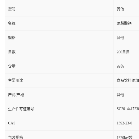
型号
其他
名称
硬脂酸钙
规格
其他
目数
200目目
含量
99％
主要用途
食品饮料添加
产商/产地
其他
SC201441723
生产许可证编号
CAS
1592-23-0
包装规格
1*20kg/袋