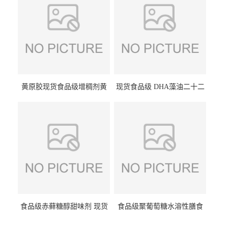
黄原胶现货食品级增稠剂黄
现货食品级 DHA藻油二十二
原胶悬浮稳定剂汉生胶阜丰/
碳六烯营养强化剂酸量大优
中轩黄原胶
惠DHA藻油
食品级赤藓糖醇甜味剂 现货
食品级聚葡萄糖水溶性膳食
批发赤藓糖醇量大优惠赤藓
纤维聚葡萄糖甜味剂营养强