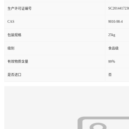
SC201441723
生产许可证编号
CAS
9010-98-4
25kg
包装规格
级别
食品级
有效物质含量
99％
是否进口
否