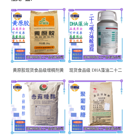
黄原胶现货食品级增稠剂黄
现货食品级 DHA藻油二十二
原胶悬浮稳定剂汉生胶阜丰/
碳六烯营养强化剂酸量大优
中轩黄原胶
惠DHA藻油