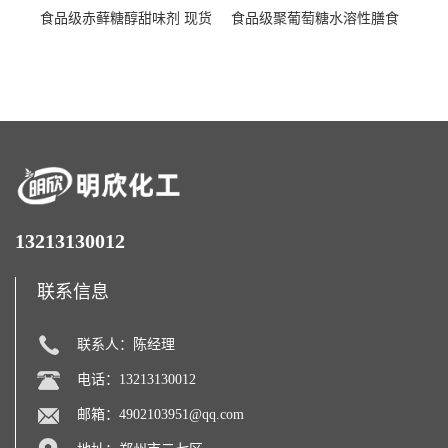
食品级赤藓糖醇甜味剂 现货
食品级聚葡萄糖水溶性膳食
批发赤藓糖醇量大优惠赤藓
纤维聚葡萄糖甜味剂营养强
糖醇
化剂
13213130012
联系信息
联系人：陈经理
电话：13213130012
邮箱：
4902103951@qq.com