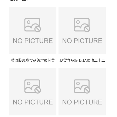
黄原胶现货食品级增稠剂黄
现货食品级 DHA藻油二十二
原胶悬浮稳定剂汉生胶阜丰/
碳六烯营养强化剂酸量大优
中轩黄原胶
惠DHA藻油