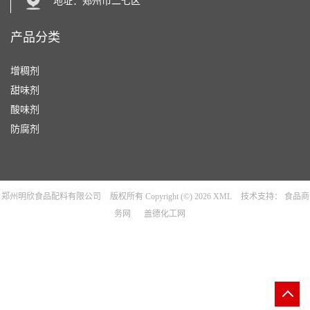
地址：郑州市二七区
产品分类
增稠剂
甜味剂
酸味剂
防腐剂
郑州明欣食品配料有限公司
版权所有 Copyright (©) 2026
XML
技术支持：
食品商
务网
盖德化工网