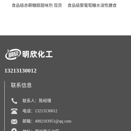
食品级赤藓糖醇甜味剂 现货
食品级聚葡萄糖水溶性膳食
批发赤藓糖醇量大优惠赤藓
纤维聚葡萄糖甜味剂营养强
糖醇
化剂
13213130012
联系信息
联系人：陈经理
电话：13213130012
邮箱：
4902103951@qq.com