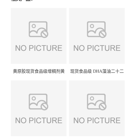
黄原胶现货食品级增稠剂黄
现货食品级 DHA藻油二十二
原胶悬浮稳定剂汉生胶阜丰/
碳六烯营养强化剂酸量大优
中轩黄原胶
惠DHA藻油