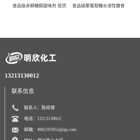
食品级赤藓糖醇甜味剂 现货
食品级聚葡萄糖水溶性膳食
批发赤藓糖醇量大优惠赤藓
纤维聚葡萄糖甜味剂营养强
糖醇
化剂
13213130012
联系信息
联系人：陈经理
电话：13213130012
邮箱：
4902103951@qq.com