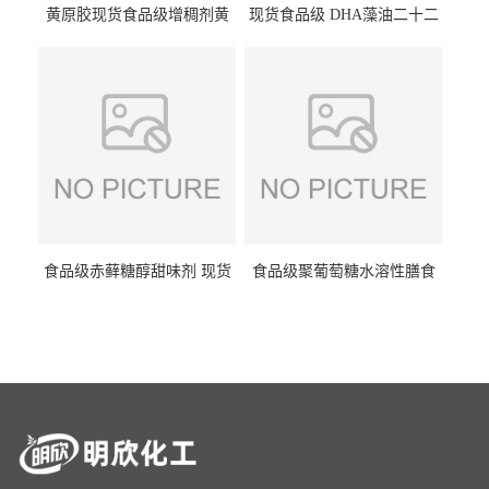
黄原胶现货食品级增稠剂黄
现货食品级 DHA藻油二十二
原胶悬浮稳定剂汉生胶阜丰/
碳六烯营养强化剂酸量大优
中轩黄原胶
惠DHA藻油
食品级赤藓糖醇甜味剂 现货
食品级聚葡萄糖水溶性膳食
批发赤藓糖醇量大优惠赤藓
纤维聚葡萄糖甜味剂营养强
糖醇
化剂