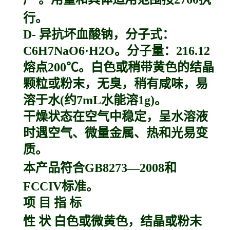
行。
D- 异抗坏血酸钠，分子式：
C6H7NaO6·H2O。分子量：216.12
熔点200℃。白色或稍带黄色的结晶
颗粒或粉末，无臭，稍有咸味，易
溶于水(约7mL水能溶1g)。
干燥状态在空气中稳定，呈水溶液
时遇空气、微量金属、热和光易变
质。
本产品符合GB8273—2008和
FCCIV标准。
项 目 指 标
性 状 白色或微黄色，结晶或粉末