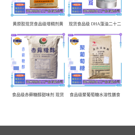
黄原胶现货食品级增稠剂黄
现货食品级 DHA藻油二十二
原胶悬浮稳定剂汉生胶阜丰/
碳六烯营养强化剂酸量大优
中轩黄原胶
惠DHA藻油
食品级赤藓糖醇甜味剂 现货
食品级聚葡萄糖水溶性膳食
批发赤藓糖醇量大优惠赤藓
纤维聚葡萄糖甜味剂营养强
糖醇
化剂