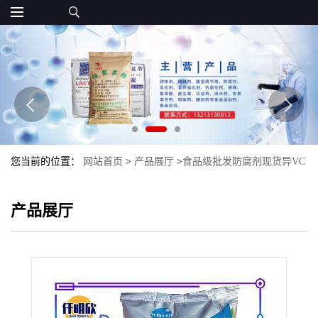
您当前的位置：
网站首页
>
产品展厅
>
食品级批发防腐剂现货异VC
钠D-异抗坏血酸钠异VC钠
产品展厅