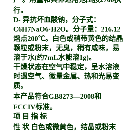
行。
D- 异抗坏血酸钠，分子式：
C6H7NaO6·H2O。分子量：216.12
熔点200℃。白色或稍带黄色的结晶
颗粒或粉末，无臭，稍有咸味，易
溶于水(约7mL水能溶1g)。
干燥状态在空气中稳定，呈水溶液
时遇空气、微量金属、热和光易变
质。
本产品符合GB8273—2008和
FCCIV标准。
项 目 指 标
性 状 白色或微黄色，结晶或粉末