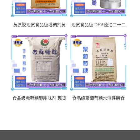
黄原胶现货食品级增稠剂黄
现货食品级 DHA藻油二十二
原胶悬浮稳定剂汉生胶阜丰/
碳六烯营养强化剂酸量大优
中轩黄原胶
惠DHA藻油
食品级赤藓糖醇甜味剂 现货
食品级聚葡萄糖水溶性膳食
批发赤藓糖醇量大优惠赤藓
纤维聚葡萄糖甜味剂营养强
糖醇
化剂