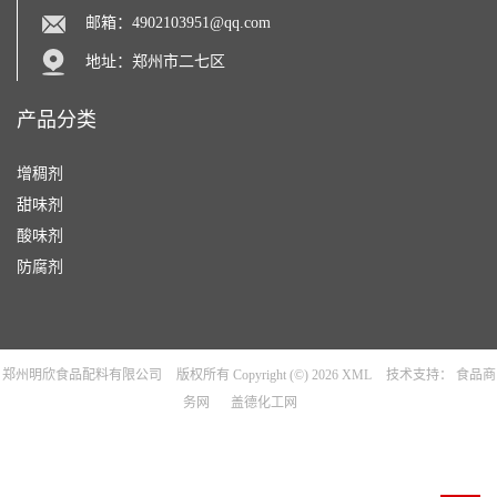
邮箱：
4902103951@qq.com
地址：郑州市二七区
产品分类
增稠剂
甜味剂
酸味剂
防腐剂
郑州明欣食品配料有限公司
版权所有 Copyright (©) 2026
XML
技术支持：
食品商
务网
盖德化工网