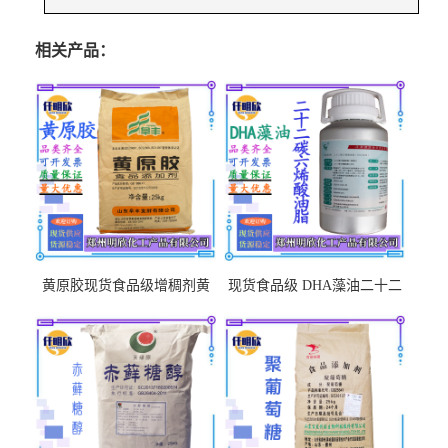
相关产品：
黄原胶现货食品级增稠剂黄
现货食品级 DHA藻油二十二
原胶悬浮稳定剂汉生胶阜丰/
碳六烯营养强化剂酸量大优
中轩黄原胶
惠DHA藻油