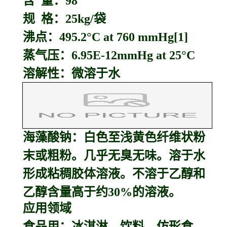
含 量：98
规 格：25kg/袋
沸点：495.2°C at 760 mmHg[1]
蒸气压：6.95E-12mmHg at 25°C
溶解性：微溶于水
海藻酸钠：
白色至浅黄色纤维状粉
末或粗粉。几乎无臭无味。溶于水
形成粘稠胶体溶液。不溶于乙醇和
乙醇含量高于约30%的溶液。
应用领域
食品用：冰淇淋、饮料、仿形食